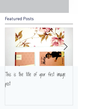
Featured Posts
This is the title of your first image
This is the title of y
post